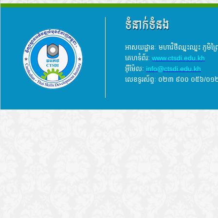
ទំនាក់ទំនង
អាសយដ្ឋានៈ មហាវិថីឈ្នះឈ្នះ ភូមិព
គេហទំព័រៈ
www.ctsdi.edu.kh
អ៊ីម៉ែលៈ
info@ctsdi.edu.kh​
លេខទូរស័ព្ទៈ ០២៣ ៩០០ ០៥៦/