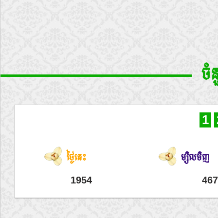
ចំ
1
ថ្ងៃនេះ
ម្សិលមិញ
1954
467