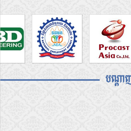
បណ្តាញ