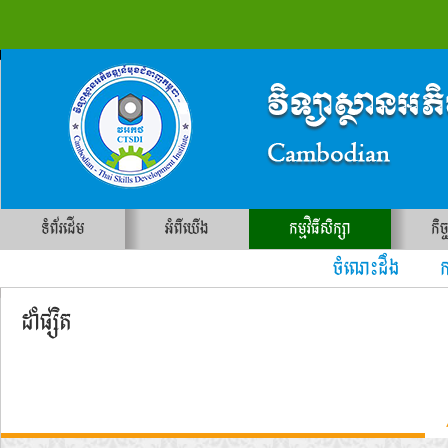
ទំព័រដើម
អំពីយើង
កម្មវិធីសិក្សា
កិច
ចំណេះដឹង ការ
ដាំផ្សិត