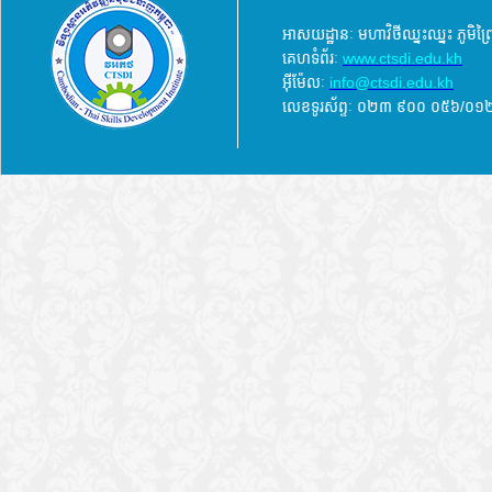
អាសយដ្ឋានៈ មហាវិថីឈ្នះឈ្នះ ភូមិព
គេហទំព័រៈ
www.ctsdi.edu.kh
អ៊ីម៉ែលៈ
info@ctsdi.edu.kh​
លេខទូរស័ព្ទៈ ០២៣ ៩០០ ០៥៦/