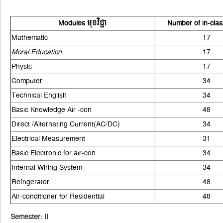
Modules មុខវិជ្ជា
Number of in-clas
Mathematic
17
Moral Education
17
Physic
17
Computer
34
Technical English
34
Basic Knowledge Air -con
48
Direct /Alternating Current(AC/DC)
34
Electrical Measurement
31
Basic Electronic for air-con
34
Internal Wiring System
34
Refrigerator
48
Air-conditioner for Residential
48
Semester: II