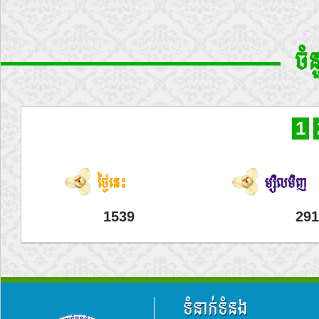
ចំ
1
ថ្ងៃនេះ
ម្សិលមិញ
1539
291
ទំនាក់ទំនង