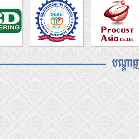
បណ្តាញ