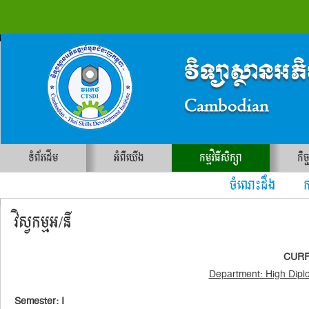
ទំព័រដើម
អំពីយើង
កម្មវិធីសិក្សា
កិច
ចំណេះដឹង ការ
វិស្វកម្មអ/នី
CURRI
Department: High Dipl
Semester: I