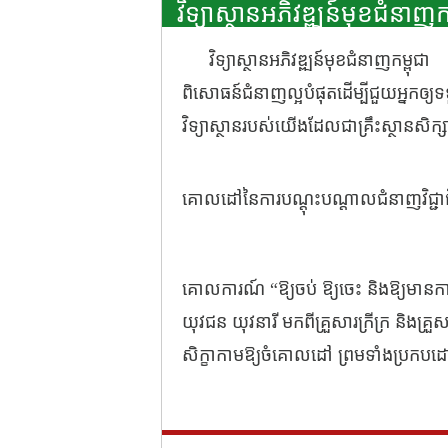
វិទ្យាស្ថានអភិវឌ្ឍន៍មុខជំនាញកម
វិទ្យាស្ថានអភិវឌ្ឍន៍មុខជំនាញកម្ពុជា 
ពិសោធន៍ជំនាញល្អបំផុតដើម្បីជួយអ្នកឲ្
វិទ្យាស្ថានរបស់យើងដែលជាគ្រឹះស្ថានសិក្ស
គោលដៅនៃការបណ្តុះបណ្តាលជំនាញវិជ្ជាជ
គោលការណ៍ “ឱ្យចប់ ឱ្យចេះ និងឱ្យមានការង
យុវជន យុវនារី មកពីគ្រួសារក្រីក្រ និង
សិក្ខាកាមឱ្យចំគោលដៅ ព្រមទាំងប្រកបដោ