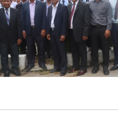
ជការ និងគ្រូបច្ចេកទេស