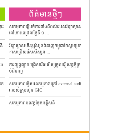
ព័ត៌មានថ្មីៗ
សេចក្តីជូនដំ
ពោះ
សកម្មភាពរៀបចំការតាំងពិពណ៍របស់វិទ្យាស្ថាន
សេចក្តីជូនដំណឹងថ្ងៃឈប់សំរាកព្រ
នៅកោះពេជ្រនាថ្ងៃទី ១ ...
ណ្យច្រត់ព្រះនង្គ័លឆ្ ...
និ
វិទ្យាស្ថានអភិវឌ្ឍន៍មុខជំនាញកម្ពុជាថៃសូមប្រក
សេចក្តីជូនដំណឹងថ្ងៃឈប់សំរាកទិវ
ាសជ្រើសរើសសិស្សន ...
ចងចាំឆ្នាំ២០១៩
ឯង
ការផ្សព្វផ្សាយជ្រើសរើសសិស្សចូលរៀនវគ្គថ្មីគ្រ
សេចក្តីជូនដំណឹងដល់ថ្នាក់ដឹកនាំ មន្
ប់ជំនាញ
គ្រូបច្ចេកទេស ...
ឹក
សកម្មភាពធ្វើសវនកម្មខាងក្រៅ external audi
ការរៀបចំតម្លើងបរិក្ខារអគ្គិសនីសម្
t របស់ក្រុមហ៊ុន GIC
ពិពណ៌នាពេលខាងមុ ...
សកម្មភាពអនុវត្តផ្នែកអគ្គីសនី
ការគោរពទង់ជាតិសិស្ស និស្សិត ថ្ង
មាសទី២ថ្មិ ឆ្នាំសិ ...
សកម្មភាពអនុវត្តផ្នែកសំណង់ស៊ីវិល
សកម្មភាពថ្នាក់ដឹកនាំវិទ្យាស្ថានឯកឧ
ែត និងលោកប្រធា ...