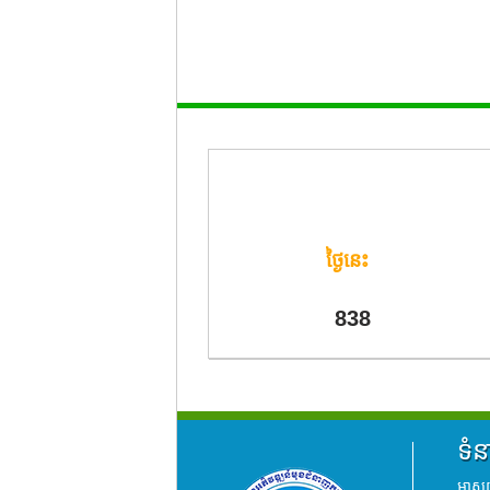
ថ្ងៃនេះ
ចុះជ្រើសរើសសិស្សមក
838
ទំន
អាសយដ