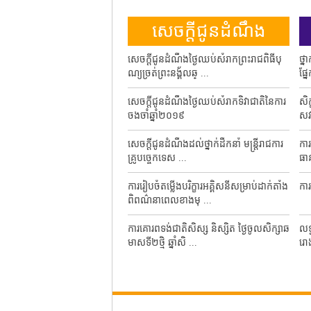
ព័ត៌មានថ្មីៗ
សេចក្តីជូនដំណឹង
ពិធីបើកកម្មវិធីការធ្
បចំការតាំងពិពណ៍របស់វិទ្យាស្ថាន
សេចក្តីជូនដំណឹងថ្ងៃឈប់សំរាកព្រះរាជពិធីបុ
ថ្ន
ាថ្ងៃទី ១ ...
ណ្យច្រត់ព្រះនង្គ័លឆ្ ...
ផ្ន
អភិវឌ្ឍន៍មុខជំនាញកម្ពុជាថៃសូមប្រក
សេចក្តីជូនដំណឹងថ្ងៃឈប់សំរាកទិវាជាតិនៃការ
សិក
សសិស្សន ...
ចងចាំឆ្នាំ២០១៩
សវ
ាយជ្រើសរើសសិស្សចូលរៀនវគ្គថ្មីគ្រ
សេចក្តីជូនដំណឹងដល់ថ្នាក់ដឹកនាំ មន្ត្រីរាជការ​
កា
គ្រូបច្ចេកទេស ...
ធាន
វើសវនកម្មខាងក្រៅ external audi
ការរៀបចំតម្លើងបរិក្ខារអគ្គិសនីសម្រាប់ដាក់តាំង
ការ
ហ៊ុន GIC
ពិពណ៌នាពេលខាងមុ ...
ត្តផ្នែកអគ្គីសនី
ការគោរពទង់ជាតិសិស្ស និស្សិត ថ្ងៃចូលសិក្សាឆ
លទ
មាសទី២ថ្មិ ឆ្នាំសិ ...
រោ
វត្តផ្នែកសំណង់ស៊ីវិល
សកម្មភាពថ្នាក់ដឹកនាំវិទ្យាស្ថានឯកឧត្តម រស់​ ប៉
កិច
ែត និងលោកប្រធា ...
៤ 