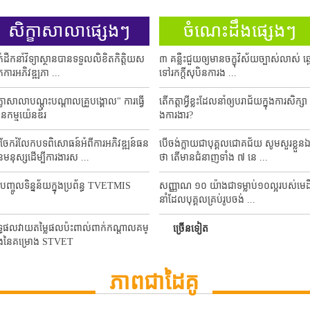
សិក្ខាសាលាផ្សេងៗ
ចំណេះដឹងផ្សេងៗ
វើបទបង្ហាញការពាររបាយការណ៍បញ្ចប់ការសិក្សា
ាក់ដឹកនាំវិទ្យាស្ថានបានទទួលលិខិតកិត្តិយស
៣ គន្លឹះជួយឲ្យមានចក្ខុវិស័យច្បាស់លាស់ ឆ្
ែកការអភិវឌ្ឍភា ...
ទៅរកក្តីសុបិនការង ...
្ខាសាលាបណ្តុះបណ្តាលគ្រួបង្គោល" ការធ្វើ
តើកត្តាអ្វីខ្លះដែលនាំឲ្យបរាជ័យក្នុងការសិក្សា 
នកម្មយ៉េនឌ័រ
ងការងារ?
រចែករំលែកបទពិសោធន៍អំពីការអភិវឌ្ឍន៍ធន
បើចង់ក្លាយជាបុគ្គលជោគជ័យ សូមសួរខ្លួន
មនុស្សដើម្បីការងារស ...
ថា តើមានជំនាញទាំង ៧ នេ ...
បញ្ចូលទិន្នន័យក្នុងប្រព័ន្ធ TVETMIS
សញ្ញាណ ១០ យ៉ាងជាទម្លាប់១០ល្អរបស់មេដ
នាំដែលបុគ្គលគ្រប់រូបចង់ ...
្ធផលវាយតម្លៃផលប៉ះពាល់ពាក់កណ្តាលគម្
ច្រើនទៀត
ងនៃគម្រោង STVET
្ចប្រជុំ & បូកសរុបវឌ្ឍនភាពការងារឆ្នាំ២០១
ភាពជាដៃគូ
ទិសដៅការងារ ...