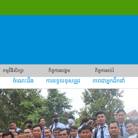
កម្មវិធីសិក្សា
កិច្ចការសង្គម
កិច្ចការអប់រំ
ចំណេះដឹង ការទទួលខុសត្រូវ ភាពជាអ្នកដឹកនាំ