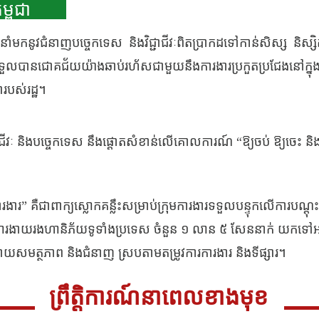
្ពុជា
នាំមកនូវជំនាញបច្ចេកទេស និងវិជ្ជាជីវៈពិតប្រាកដទៅកាន់សិស្ស និស្ស
យទទួលបានជោគជ័យយ៉ាងឆាប់រហ័សជាមួយនឹងការងារប្រកួតប្រជែងនៅក្នុងទ
ារបស់រដ្ឋ។
ីវៈ និងបច្ចេកទេស នឹងផ្តោតសំខាន់លើគោលការណ៍ “ឱ្យចប់ ឱ្យចេះ និ
ារ” គឺជាពាក្យស្លោកគន្លឹះសម្រាប់ក្រុមការងារទទួលបន្ទុកលើការបណ្តុ
គ្រួសារងាយរងហានិភ័យទូទាំងប្រទេស ចំនួន ១ លាន ៥ សែននាក់ យកទៅអន
យសមត្ថភាព និងជំនាញ ស្របតាមតម្រូវការការងារ និងទីផ្សារ។
ព្រឹត្តិការណ៍នាពេលខាងមុខ