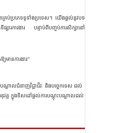
ិតគ្រប់ប្រភេទទូទាំងប្រទេស។ យើងផ្តល់នូវបទ
ីផ្សារការងារ បន្ទាប់ពីបញ្ចប់ការសិក្សានៅ
ងឱ្យមានការងារ”
ះបណ្តាលជំនាញវិជ្ជាជីវៈ និងបច្ចេកទេស ដល់
ុវត្ត ក្នុងទិសដៅផ្តល់ការបណ្តុះបណ្តាលដល់