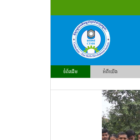
ទំព័រដើម
អំពីយើង