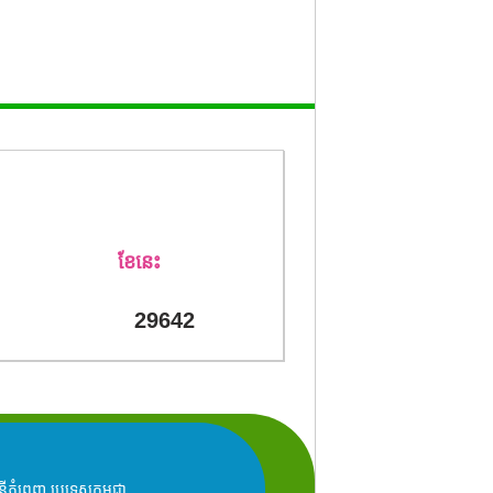
ខែនេះ
29642
្នំពេញ ប្រទេសកម្ពុជា