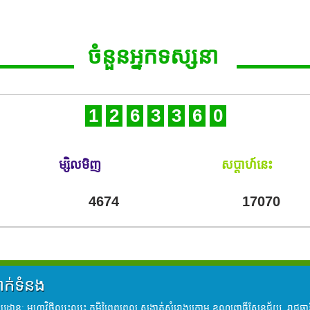
ចំនួនអ្នកទស្សនា
1
2
6
3
3
6
0
ម្សិលមិញ
សប្តាហ៍នេះ
ពីគ្រួសារក្រីក្រ និងគ្រួសារងាយរងហានិភ័យ ចូលរៀនជំនាញបច្ចេកទេស
4674
17070
ាក់ទំនង
្ឋានៈ មហាវិថីឈ្នះឈ្នះ ភូមិព្រៃពពេល សង្កាត់សំរោងក្រោម ខណ្ឌពោធិ៍សែនជ័យ រាជធានីភ