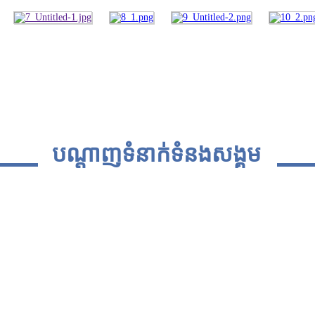
ច្រើនទៀត
រូសារក្រីក្រ និងគ្រួសារងាយរងហានិភ័យ
បណ្តាញទំនាក់ទំនងសង្គម