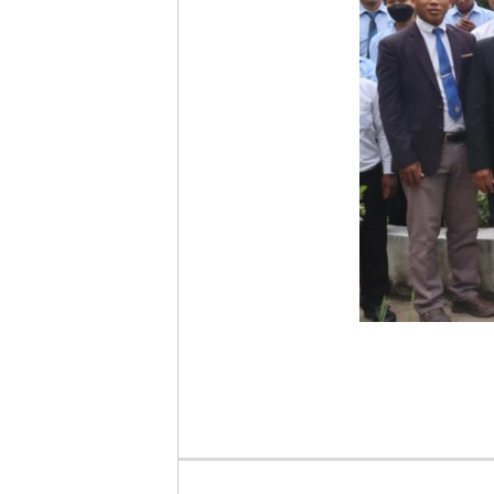
គណគ្រប់គ្រង មន្រ្តីរា