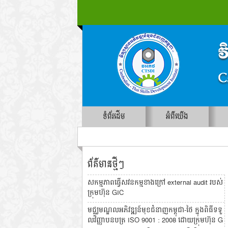
ទំព័រដើម
អំពីយើង
ព័ត៌មានថ្មីៗ
សកម្មភាពធ្វើសវនកម្មខាងក្រៅ external audit របស់
ក្រុមហ៊ុន GIC
មជ្ឈមណ្ឌលអភិវឌ្ឍន៍មុខជំនាញកម្ពុជា-ថៃ ក្នុងពិធីទទួ
លវិញ្ញាបនបត្រ ISO 9001 : 2008 ដោយក្រុមហ៊ុន G