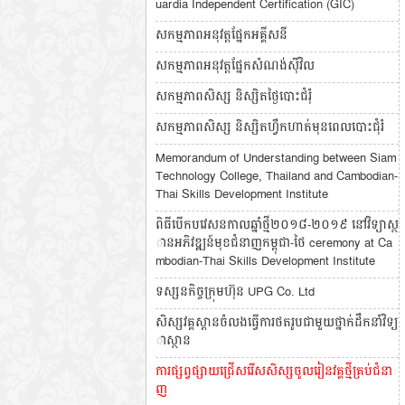
uardia Independent Certification (GIC)
សកម្មភាពអនុវត្តផ្នែកអគ្គីសនី
សកម្មភាពអនុវត្តផ្នែកសំណង់ស៊ីវិល
សកម្មភាពសិស្ស និស្សិតថ្ងៃបោះជំរុំ
សកម្មភាពសិស្ស​ និស្សិតហ្វឹកហាត់មុនពេលបោះជុំរំ
Memorandum of Understanding between Siam
Technology College, Thailand and Cambodian-
Thai Skills Development Institute
ពិធីបើកបវេសនកាលឆ្នាំថ្មី២០១៨-២០១៩ នៅវិទ្យាស្ថ
ានអភិវឌ្ឍន៍មុខជំនាញកម្ពុជា-ថៃ ceremony at Ca
mbodian-Thai Skills Development Institute
ទស្សនកិច្ចក្រុមហ៊ុន UPG Co. Ltd
សិស្សវគ្គស្ពានចំលងធ្វើការថតរូបជាមួយថ្នាក់ដឹកនាំវិទ្យ
ាស្ថាន
ការផ្សព្វផ្សាយជ្រើសរើសសិស្សចូលរៀនវគ្គថ្មីគ្រប់ជំនា
ញ