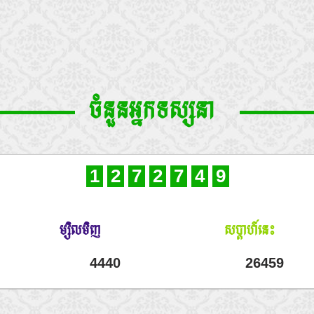
ចំនួនអ្នកទស្សនា
1
2
7
2
7
4
9
ម្សិលមិញ
សប្តាហ៍នេះ
4440
26459