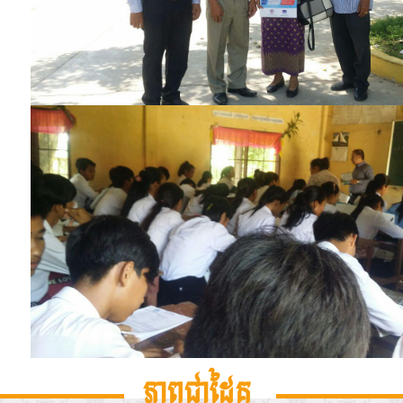
ភាពជាដៃគូ