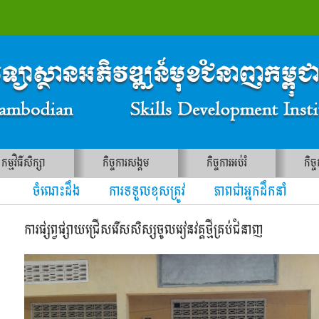
កម្មវិធីសិក្សា
កិច្ចការសង្គម
កិច្ចការអប់រំ
កិច្
ចំណេះដឹង ការទទួលខុសត្រូវ ភាពជាអ្នកដឹកនាំ
ការផ្សព្វផ្សាយជ្រើសរើសសិស្សចូលរៀនវគ្គថ្មីគ្រប់ជំនាញ