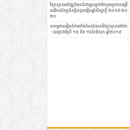
វិទ្យាស្ថានអភិវឌ្ឍន៍មុខជំនាញកម្ពុជាថៃសូមប្រកាសជ្រើ
សរើសសិស្សនិស្សិតចូលរៀនឆ្នាំសិក្សាថ្មី ២០១៩-២០
២០
សកម្មភាពរៀបចំការតាំងពិពណ៍របស់វិទ្យាស្ថាននៅកោ
ះពេជ្រនាថ្ងៃទី ១៥ និង ១៦ខែមិថុនា ឆ្នាំ២០១៩