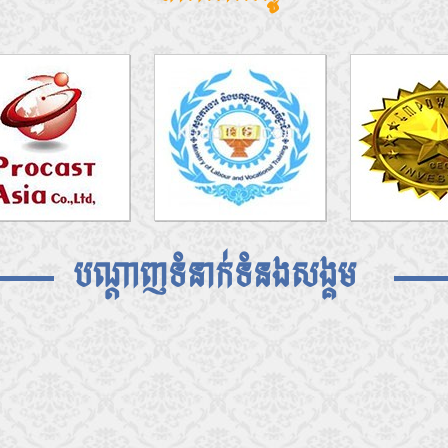
បណ្តាញទំនាក់ទំនងសង្គម