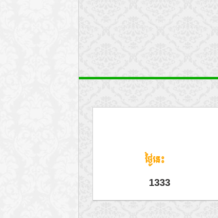
ថ្ងៃនេះ
1333