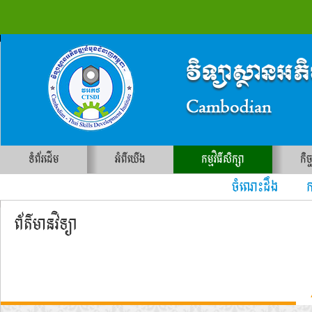
ទំព័រដើម
អំពីយើង
កម្មវិធីសិក្សា
កិច
ចំណេះដឹង ការ
ព័ត៌មានវិទ្យា