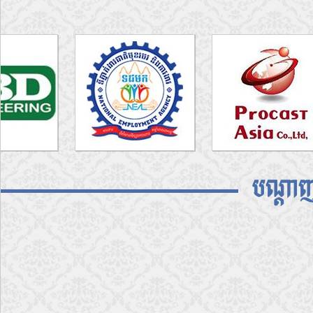
បណ្តាញ