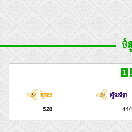
ចំ
1
ថ្ងៃនេះ
ម្សិលមិញ
528
444