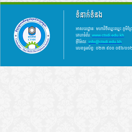
ទំនាក់ទំនង
អាសយដ្ឋានៈ មហាវិថីឈ្នះឈ្នះ ភូមិព
គេហទំព័រៈ
www.ctsdi.edu.kh
អ៊ីម៉ែលៈ
info@ctsdi.edu.kh​
លេខទូរស័ព្ទៈ ០២៣ ៩០០ ០៥៦/