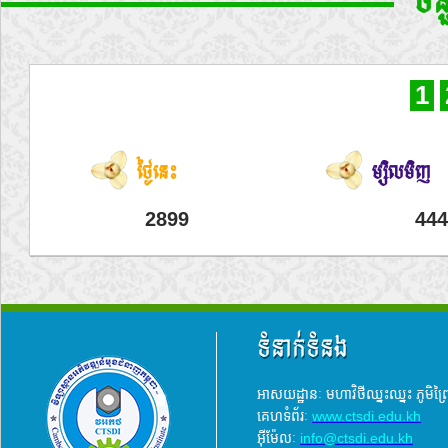
ចំ
1
ថ្ងៃនេះ
ម្សិលមិញ
2899
444
ទំនាក់ទំនង
អាសយដ្ឋានៈ មហាវិថីឈ្នះឈ្នះ ភូមិព
គេហទំព័រៈ
www.ctsdi.edu.kh
អ៊ីម៉ែលៈ
info@ctsdi.edu.kh​