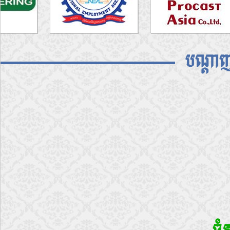
បណ្តាញ