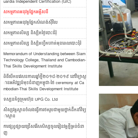
uardia Independent Certification (GIC)
សកម្មភាពអនុវត្តផ្នែកអគ្គីសនី
សកម្មភាពអនុវត្តផ្នែកសំណង់ស៊ីវិល
សកម្មភាពសិស្ស និស្សិតថ្ងៃបោះជំរុំ
សកម្មភាពសិស្ស​ និស្សិតហ្វឹកហាត់មុនពេលបោះជុំរំ
Memorandum of Understanding between Siam
Technology College, Thailand and Cambodian-
Thai Skills Development Institute
ពិធីបើកបវេសនកាលឆ្នាំថ្មី២០១៨-២០១៩ នៅវិទ្យាស្ថ
ានអភិវឌ្ឍន៍មុខជំនាញកម្ពុជា-ថៃ ceremony at Ca
mbodian-Thai Skills Development Institute
ទស្សនកិច្ចក្រុមហ៊ុន UPG Co. Ltd
សិស្សវគ្គស្ពានចំលងធ្វើការថតរូបជាមួយថ្នាក់ដឹកនាំវិទ្យ
ាស្ថាន
ការផ្សព្វផ្សាយជ្រើសរើសសិស្សចូលរៀនវគ្គថ្មីគ្រប់ជំនា
ញ