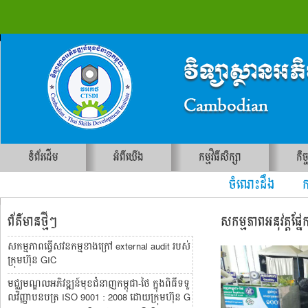
ទំព័រដើម
អំពីយើង
កម្មវិធីសិក្សា
កិច
ចំណេះដឹង ការ
ព័ត៌មានថ្មីៗ
សកម្មភាពអនុវត្តផ្នែ
សកម្មភាពធ្វើសវនកម្មខាងក្រៅ external audit របស់
ក្រុមហ៊ុន GIC
មជ្ឈមណ្ឌលអភិវឌ្ឍន៍មុខជំនាញកម្ពុជា-ថៃ ក្នុងពិធីទទួ
លវិញ្ញាបនបត្រ ISO 9001 : 2008 ដោយក្រុមហ៊ុន G