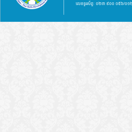
លេខទូរស័ព្ទៈ ០២៣ ៩០០ ០៥៦/