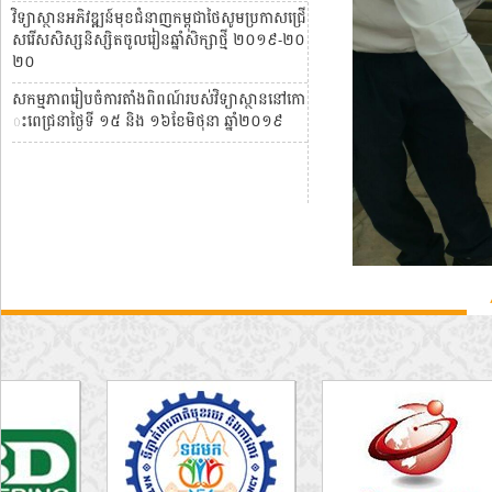
វិទ្យាស្ថានអភិវឌ្ឍន៍មុខជំនាញកម្ពុជាថៃសូមប្រកាសជ្រើ
សរើសសិស្សនិស្សិតចូលរៀនឆ្នាំសិក្សាថ្មី ២០១៩-២០
២០
សកម្មភាពរៀបចំការតាំងពិពណ៍របស់វិទ្យាស្ថាននៅកោ
ះពេជ្រនាថ្ងៃទី ១៥ និង ១៦ខែមិថុនា ឆ្នាំ២០១៩