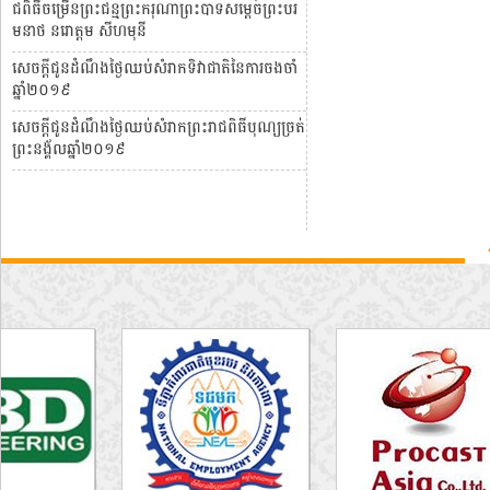
ជពិធីចម្រើនព្រះជន្មព្រះករុណាព្រះបាទសម្តេចព្រះបរ
មនាថ នរោត្តម សីហមុនី
សេចក្តីជូនដំណឹងថ្ងៃឈប់សំរាកទិវាជាតិនៃការចងចាំ
ឆ្នាំ២០១៩
សេចក្តីជូនដំណឹងថ្ងៃឈប់សំរាកព្រះរាជពិធីបុណ្យច្រត់
ព្រះនង្គ័លឆ្នាំ២០១៩