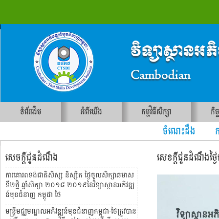
ទំព័រដើម
អំពីយើង
កម្មវិធីសិក្សា
កិច
ចំណេះដឹង ការ
សេចក្តីជូនដំណឹង
សេខក្តីជូនដំណឹង
ការគោរពទង់ជាតិសិស្ស និស្សិត ថ្ងៃចូលសិក្សាឆមាស
ទី២ថ្មិ ឆ្នាំសិក្សា ២០១៨ ២០១៩នៃវិទ្យាស្ថានអភិវឌ្ឍ
ន៍មុខជំនាញ កម្ពុជា ថៃ
មន្រ្តីមជ្ឈមណ្ឌលអភិវឌ្ឍន៍មុខជំនាញកម្ពុជា-ថៃត្រូវបាន