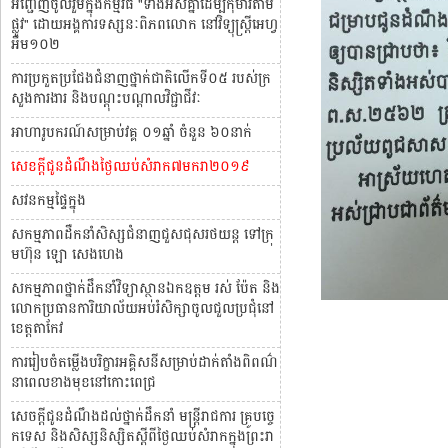
អញ្ជើញចូលរួមក្នុងកម្មវិធី "ទាំងអស់គ្នាដើម្បីកុមារតាម
ផ្លូវ" ដោយអង្គការទស្សនៈពិភពលោក នៅវិទ្យុស្រ្តីអេហ្វ
អឹម១០២
ការប្រកួតប្រជែងជំនាញថ្នាក់ជាតិលើកទី០៥ របស់ក្រ
សួងការងារ និងបណ្តុះបណ្តាលវិជ្ជាជីវៈ
អាហារូបករណ៍សម្រាប់វគ្គ ០១ឆ្នាំ ចំនួន ៦០នាក់
សេខក្តីជូនដំណឹងថ្ងៃឈប់សំរាក៧មករា២០១៩
សវនកម្មផ្ទៃក្នុង
សកម្មភាពដឺកនាំសិស្សជំនាញជួសជុសរថយន្ដ ទៅក្រុ
មហ៊ុន ឡោ សេងហេង
សកម្មភាពថ្នាក់ដឹកនាំវិទ្យាស្ថានឯកឧត្តម រស់​ ប៉ែត និង
លោកប្រធានការិយាល័យអប់រំសិក្សាចូលជួលប្រជុំនៅ
ខេត្តតាកែវ
ការរៀបចំតម្លើងបរិក្ខារអគ្គិសនីសម្រាប់ដាក់តាំងពិពណ៌
នាពេលខាងមុខនៅកោះពេជ្រ
សេចក្តីជូនដំណឹងដល់ថ្នាក់ដឹកនាំ មន្ត្រីរាជការ​ គ្រូបច្ចេ
កទេស និងសិស្សនិស្សិតស្តីពីថ្ងៃឈប់សំរាកក្នុងព្រះរា