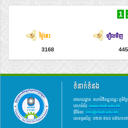
1
ថ្ងៃនេះ
ម្សិលមិញ
3168
445
ទំនាក់ទំនង
អាសយដ្ឋានៈ មហាវិថីឈ្នះឈ្នះ ភូមិព
គេហទំព័រៈ
www.ctsdi.edu.kh
អ៊ីម៉ែលៈ
info@ctsdi.edu.kh​
លេខទូរស័ព្ទៈ ០២៣ ៩០០ ០៥៦/