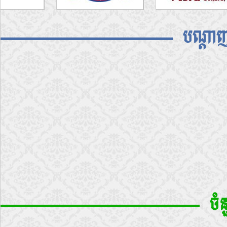
បណ្តាញ
ចំ